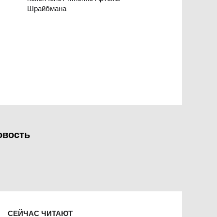
Шрайбмана
овость