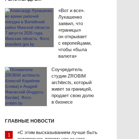
«Вот и все».
Лукашенко
заявил, что
«границы»
он открывает
с европейцами,
чтобы «была
валюта»
Соучредитель
студии ZROBIM
architects, который
живет за границей,
продает свою долю
в бизнесе
ГЛАВНЫЕ НОВОСТИ
«С этим высказыванием лучше быть
осторожнее, потому что за него