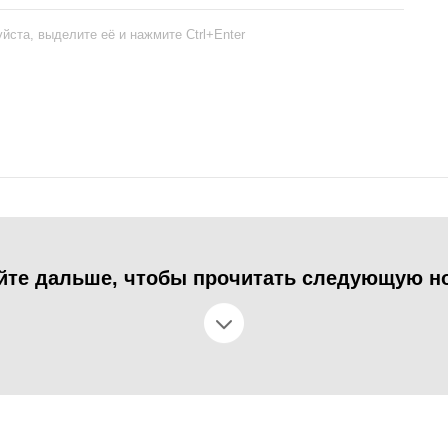
йста, выделите её и нажмите Ctrl+Enter
йте дальше, чтобы прочитать следующую н