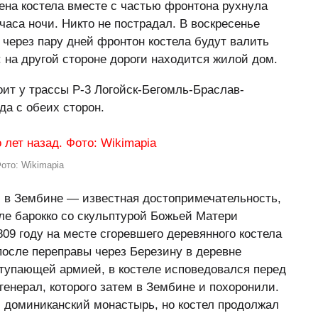
ена костела вместе с частью фронтона рухнула
часа ночи. Никто не пострадал. В воскресенье
о через пару дней фронтон костела будут валить
: на другой стороне дороги находится жилой дом.
оит у трассы Р-3 Логойск-Бегомль-Браслав-
да с обеих сторон.
ото: Wikimapia
 в Зембине — известная достопримечательность,
ле барокко со скульптурой Божьей Матери
09 году на месте сгоревшего деревянного костела
после переправы через Березину в деревне
тупающей армией, в костеле исповедовался перед
енерал, которого затем в Зембине и похоронили.
и доминиканский монастырь, но костел продолжал