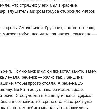
емле. Что страшно: у них были красные
дар. Глушитель микроавтобуса отбросило метров
 стороны Смолевичей. Грузовик, соответственно,
но микроавтобус шел чуть под наклон, самосвал —
 выжил. Помню мужчину: он привстал как-то, затем
ка лежала, ребенок — жалко так. Женщина
машине, чтобы просто стояла. А ребенка 15-
шину. Ее Катя зовут, папа ее искал, вроде,
ви было. Я ее уложил в машину и повез. Держал
о была в сознании, то теряла его. Навстречу уже
махать, но там ребята молодцы: остановились,