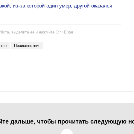
акой, из-за которой один умер, другой оказался
йста, выделите её и нажмите Ctrl+Enter
ство
происшествия
йте дальше, чтобы прочитать следующую н