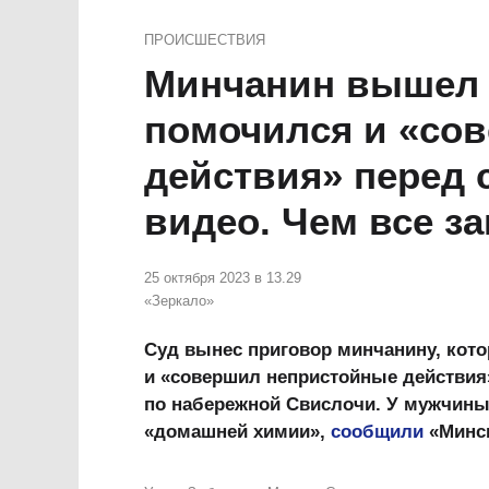
ПРОИСШЕСТВИЯ
Минчанин вышел 
помочился и «со
действия» перед 
видео. Чем все з
25 октября 2023 в 13.29
«Зеркало»
Суд вынес приговор минчанину, кото
и «совершил непристойные действия»
по набережной Свислочи. У мужчины
«домашней химии»,
сообщили
«Минск