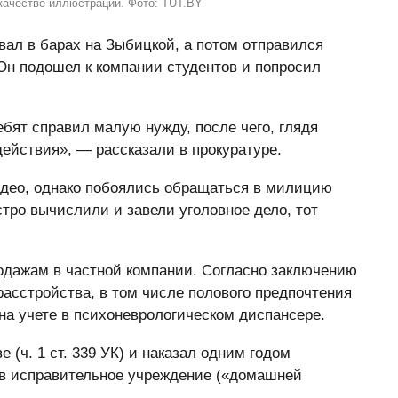
качестве иллюстрации. Фото: TUT.BY
вал в барах на Зыбицкой, а потом отправился
Он подошел к компании студентов и попросил
ебят справил малую нужду, после чего, глядя
действия», — рассказали в прокуратуре.
део, однако побоялись обращаться в милицию
тро вычислили и завели уголовное дело, тот
одажам в частной компании. Согласно заключению
расстройства, в том числе полового предпочтения
на учете в психоневрологическом диспансере.
 (ч. 1 ст. 339 УК) и наказал одним годом
 в исправительное учреждение («домашней