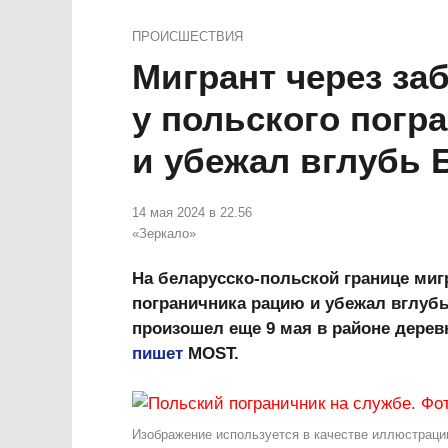
ПРОИСШЕСТВИЯ
Мигрант через заб
у польского погр
и убежал вглубь 
14 мая 2024 в 22.56
«Зеркало»
На беларусско-польской границе миг
пограничника рацию и убежал вглуб
произошел еще 9 мая в районе дере
пишет
MOST.
Изображение используется в качестве иллюстрации.