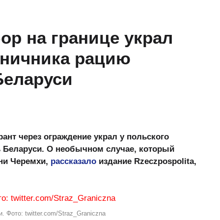
ор на границе украл
аничника рацию
Беларуси
рант через ограждение украл у польского
ь Беларуси. О необычном случае, который
вни Черемхи,
рассказало
издание Rzeczpospolita,
 Фото: twitter.com/Straz_Graniczna