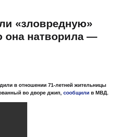
али «зловредную»
то она натворила —
удили в отношении 71-летней жительницы
кованный во дворе джип,
сообщили
в МВД.