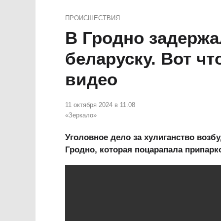
ПРОИСШЕСТВИЯ
В Гродно задерж
беларуску. Вот ч
видео
11 октября 2024 в 11.08
«Зеркало»
Уголовное дело за хулиганство возб
Гродно, которая поцарапала припар