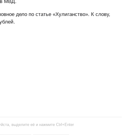
 в МВД.
вное дело по статье «Хулиганство». К слову,
ублей.
йста, выделите её и нажмите Ctrl+Enter