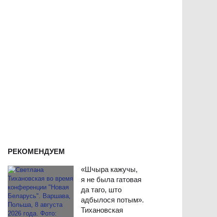
РЕКОМЕНДУЕМ
«Шчыра кажучы,
я не была гатовая
да таго, што
адбылося потым».
Тихановская