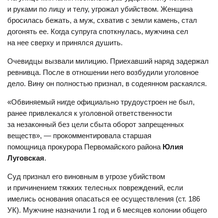
и руками по лицу и телу, угрожал убийством. Женщина
бросилась бежать, а муж, схватив с земли камень, стал
догонять ее. Когда супруга споткнулась, мужчина сел
на нее сверху и принялся душить.
Очевидцы вызвали милицию. Приехавший наряд задержал
ревнивца. После в отношении него возбудили уголовное
дело. Вину он полностью признал, в содеянном раскаялся.
«Обвиняемый нигде официально трудоустроен не был,
ранее привлекался к уголовной ответственности
за незаконный без цели сбыта оборот запрещенных
веществ», — прокомментировала старшая
помощница прокурора Первомайского района
Юлия
Луговская
.
Суд признал его виновным в угрозе убийством
и причинением тяжких телесных повреждений, если
имелись основания опасаться ее осуществления (ст. 186
УК). Мужчине назначили 1 год и 6 месяцев колонии общего