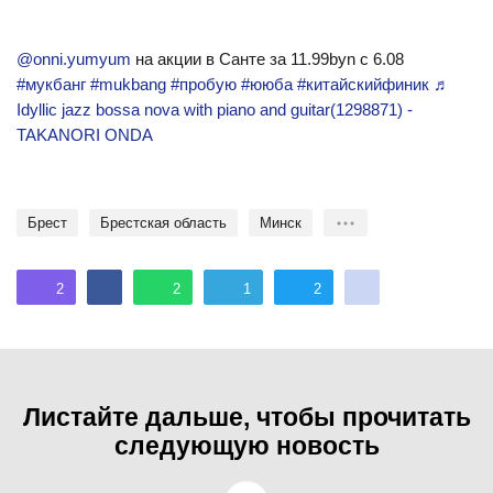
@onni.yumyum
на акции в Санте за 11.99byn с 6.08
#мукбанг
#mukbang
#пробую
#ююба
#китайскийфиник
♬
Idyllic jazz bossa nova with piano and guitar(1298871) -
TAKANORI ONDA
Брест
Брестская область
Минск
2
2
1
2
Листайте дальше, чтобы прочитать
следующую новость