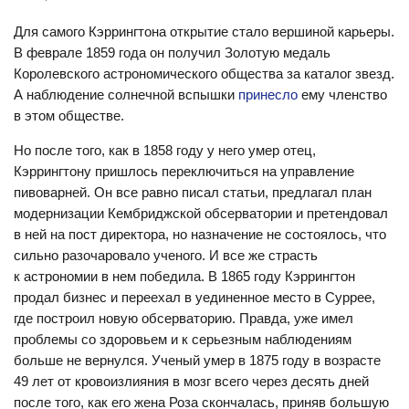
Для самого Кэррингтона открытие стало вершиной карьеры.
В феврале 1859 года он получил Золотую медаль
Королевского астрономического общества за каталог звезд.
А наблюдение солнечной вспышки
принесло
ему членство
в этом обществе.
Но после того, как в 1858 году у него умер отец,
Кэррингтону пришлось переключиться на управление
пивоварней. Он все равно писал статьи, предлагал план
модернизации Кембриджской обсерватории и претендовал
в ней на пост директора, но назначение не состоялось, что
сильно разочаровало ученого. И все же страсть
к астрономии в нем победила. В 1865 году Кэррингтон
продал бизнес и переехал в уединенное место в Суррее,
где построил новую обсерваторию. Правда, уже имел
проблемы со здоровьем и к серьезным наблюдениям
больше не вернулся. Ученый умер в 1875 году в возрасте
49 лет от кровоизлияния в мозг всего через десять дней
после того, как его жена Роза скончалась, приняв большую