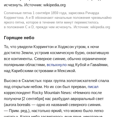
Солнечные пятна 1 сентября 1859 года, зарисовка Ричарда
Кэррингтона. A и B обозначают начальные положения чрезвычайно
яркого пятна, которое в течение пяти минут переместилось
в положения C и D, прежде чем исчезнуть. Источник: wikipedia.org
Горящее небо
То, что увидели Кэррингтон и Ходжсон утром, к ночи
достигло Земли, устроив космическую бурю, охватившую
все континенты. Северное сияние, обычно ограниченное
полярными областями,
вспыхнуло
над Кубой и Гавайями,
над Карибскими островами и Мексикой.
Высоко в Скалистых горах группа золотоискателей спала
под открытым небом. Но их сон был прерван,
писал
корреспондент Rocky Mountain News: «Немного после
полуночи [2 сентября] нас разбудил авроральный свет
(aurora borealis — одно из названий северного сияния.
— Прим. ред.), настолько яркий, что можно было легко
читать». Когда небо засветилось еще ярче, некоторые