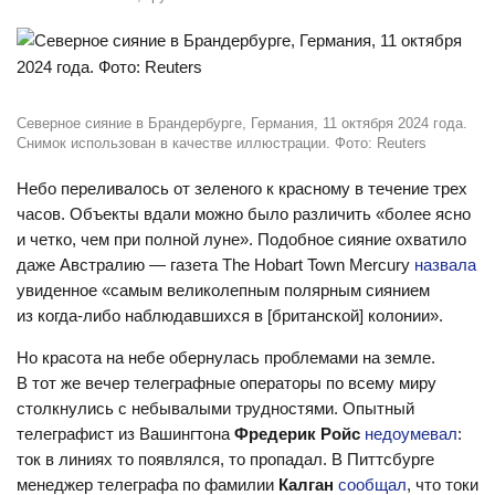
Северное сияние в Брандербурге, Германия, 11 октября 2024 года.
Снимок использован в качестве иллюстрации. Фото: Reuters
Небо переливалось от зеленого к красному в течение трех
часов. Объекты вдали можно было различить «более ясно
и четко, чем при полной луне». Подобное сияние охватило
даже Австралию — газета The Hobart Town Mercury
назвала
увиденное «самым великолепным полярным сиянием
из когда-либо наблюдавшихся в [британской] колонии».
Но красота на небе обернулась проблемами на земле.
В тот же вечер телеграфные операторы по всему миру
столкнулись с небывалыми трудностями. Опытный
телеграфист из Вашингтона
Фредерик Ройс
недоумевал
:
ток в линиях то появлялся, то пропадал. В Питтсбурге
менеджер телеграфа по фамилии
Калган
сообщал
, что токи