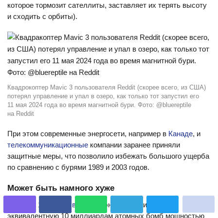
которое тормозит сателлиты, заставляет их терять высоту
и сходить с орбиты).
Квадрокоптер Mavic 3 пользователя Reddit (скорее всего, из США)
потерял управление и упал в озеро, как только тот запустил его
11 мая 2024 года во время магнитной бури. Фото: @bluereptile
на Reddit
При этом современные энергосети, например в
Канаде
, и
телекоммуникационные
компании заранее приняли
защитные меры, что позволило избежать большого ущерба
по сравнению с бурями 1989 и 2003 годов.
Может быть намного хуже
Шторм в 1859 году
выделил
энергию, примерно
эквивалентную 10 миллиардам атомных бомб мощностью