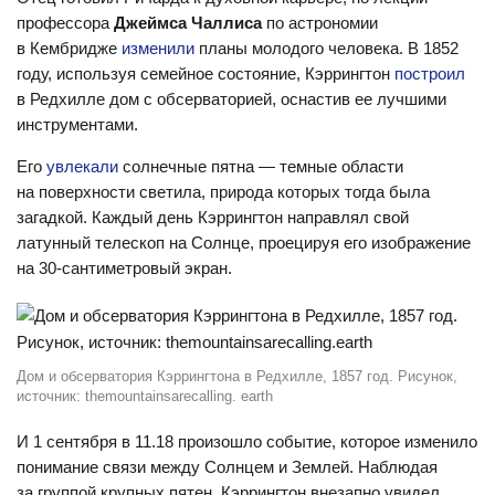
профессора
Джеймса Чаллиса
по астрономии
в Кембридже
изменили
планы молодого человека. В 1852
году, используя семейное состояние, Кэррингтон
построил
в Редхилле дом с обсерваторией, оснастив ее лучшими
инструментами.
Его
увлекали
солнечные пятна — темные области
на поверхности светила, природа которых тогда была
загадкой. Каждый день Кэррингтон направлял свой
латунный телескоп на Солнце, проецируя его изображение
на 30-сантиметровый экран.
Дом и обсерватория Кэррингтона в Редхилле, 1857 год. Рисунок,
источник: themountainsarecalling. earth
И 1 сентября в 11.18 произошло событие, которое изменило
понимание связи между Солнцем и Землей. Наблюдая
за группой крупных пятен, Кэррингтон внезапно увидел