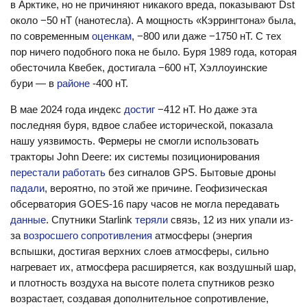
в Арктике, но не причиняют никакого вреда, показывают Dst
около −50 нТ (нанотесла). А мощность «Кэррингтона» была,
по современным
оценкам
, −800 или даже −1750 нТ. С тех
пор ничего подобного пока не было. Буря 1989 года, которая
обесточила Квебек, достигала −600 нТ, Хэллоуинские
бури — в
районе
-400 нТ.
В мае 2024 года индекс
достиг
−412 нТ. Но даже эта
последняя буря, вдвое слабее исторической, показала
нашу уязвимость. Фермеры не смогли использовать
тракторы John Deere: их системы позиционирования
перестали работать
без сигналов GPS. Бытовые дроны
падали
, вероятно, по этой же причине. Геофизическая
обсерватория GOES-16 пару часов не могла передавать
данные
. Спутники Starlink
теряли
связь, 12 из них упали из-
за
возросшего сопротивления
атмосферы (энергия
вспышки, достигая верхних слоев атмосферы, сильно
нагревает их, атмосфера расширяется, как воздушный шар,
и плотность воздуха на высоте полета спутников резко
возрастает, создавая дополнительное сопротивление,