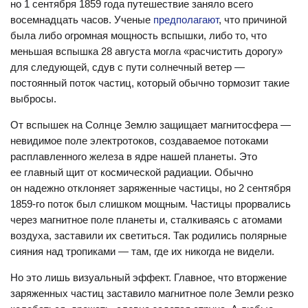
но 1 сентября 1859 года путешествие заняло всего
восемнадцать часов. Ученые
предполагают
, что причиной
была либо огромная мощность вспышки, либо то, что
меньшая вспышка 28 августа могла «расчистить дорогу»
для следующей, сдув с пути солнечный ветер —
постоянный поток частиц, который обычно тормозит такие
выбросы.
От вспышек на Солнце Землю защищает магнитосфера —
невидимое поле электротоков, создаваемое потоками
расплавленного железа в ядре нашей планеты. Это
ее главный щит от космической радиации. Обычно
он надежно отклоняет заряженные частицы, но 2 сентября
1859-го поток был слишком мощным. Частицы прорвались
через магнитное поле планеты и, сталкиваясь с атомами
воздуха, заставили их светиться. Так родились полярные
сияния над тропиками — там, где их никогда не видели.
Но это лишь визуальный эффект. Главное, что вторжение
заряженных частиц заставило магнитное поле Земли резко