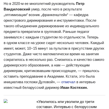
Но в 2020-м ее многолетний руководитель
Петр
Вандиловский
умер, после чего в результате
„оптимизации“ возник „франкенштейн“ — кафедра
оркестрового дирижирования и инструментовки. После
такого объединения дирижирование из индивидуального
предмета превратили в групповой. Раньше педагог
занимался с каждым студентом по отдельности. Теперь
в одном классе на уроке сидят несколько человек. Каждый
имеет, может, 10−15 минут за пультом в присутствии других
студентов. Даже чисто математически время на занятия
сократилось в несколько раз. Снизилось и качество самого
дирижерского образования, а нам — действующим
дирижерам, критиковавшим происходящее, — пришлось
оставить преподавание в Академии. Кстати, это была
инициатива госпожи Дуловой», —
отмечал
в интервью
известный беларусский дирижер
Иван Костяхин.
«Уволилось или уволили до трети
состава». Интервью с белорусским