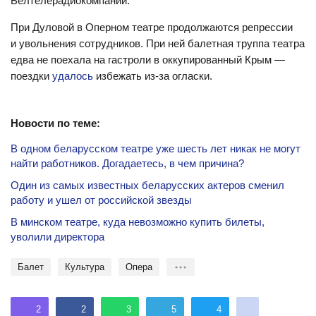
Белтелерадиокомпании.
При Дуловой в Оперном театре продолжаются репрессии
и увольнения сотрудников. При ней балетная труппа театра
едва не поехала на гастроли в оккупированный Крым —
поездки
удалось
избежать из-за огласки.
Новости по теме:
В одном беларусском театре уже шесть лет никак не могут
найти работников. Догадаетесь, в чем причина?
Один из самых известных беларусских актеров сменил
работу и ушел от российской звезды
В минском театре, куда невозможно купить билеты,
уволили директора
балет
культура
опера
2
2
3
5
4