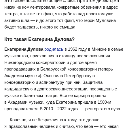
Это также абсолютно общие слова. При этом директорка
никак не комментировала конкретные обвинения в адрес
театра, а также тот факт, что работа над проектом уже
активно шла — и до этого тот факт, что герой Мулявина
будет танцевать, никого не смущал.
Кто такая Екатерина Дулова?
Екатерина Дулова
родилась
в 1962 году в Минске в семье
музыкантов, приехавших в столицу после окончания
Нижегородской консерватории и долгое время
преподававших в Беларусской консерватории (теперь
Академия музыки). Окончила Петербургскую
консерваторию и аспирантуру при ней. Защитила
кандидатскую и докторскую диссертации, посвященные
музыке в балетном театре. Вся ее карьера прошла
в Академии музыки, куда Екатерина пришла в 1989-м
преподавателем. В 2010—2022 годах — ректор этого вуза.
— Конечно, я не безразлична к тому, что делаю.
Я православный человек и считаю, что вера — это некая