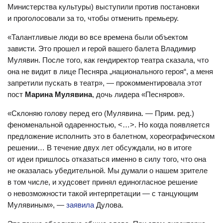
Министерства культуры) выступили против постановки
и проголосовали за то, чтобы отменить премьеру.
«Талантливые люди во все времена были объектом
зависти. Это прошел и герой вашего балета Владимир
Мулявин. После того, как гендиректор театра сказала, что
она не видит в лице Песняра „национального героя“, а меня
запретили пускать в театр», — прокомментировала этот
пост
Марина Мулявина
, дочь лидера «Песняров».
«Склоняю голову перед его (Мулявина. — Прим. ред.)
феноменальной одаренностью, <…>. Но когда появляется
предложение исполнить это в балетном, хореографическом
решении… В течение двух лет обсуждали, но в итоге
от идеи пришлось отказаться именно в силу того, что она
не оказалась убедительной. Мы думали о нашем зрителе
в том числе, и худсовет принял единогласное решение
о невозможности такой интерпретации — с танцующим
Мулявиным», —
заявила
Дулова.