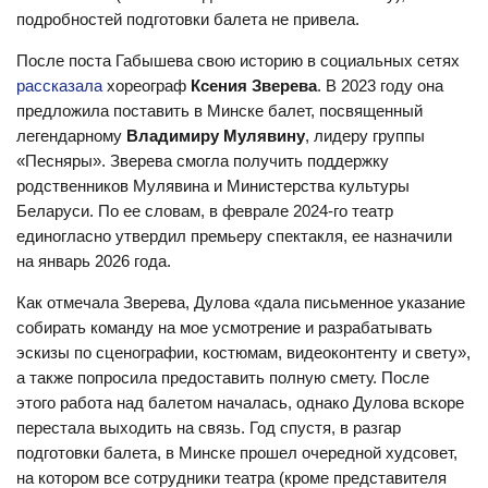
подробностей подготовки балета не привела.
После поста Габышева свою историю в социальных сетях
рассказала
хореограф
Ксения Зверева
. В 2023 году она
предложила поставить в Минске балет, посвященный
легендарному
Владимиру Мулявину
, лидеру группы
«Песняры». Зверева смогла получить поддержку
родственников Мулявина и Министерства культуры
Беларуси. По ее словам, в феврале 2024-го театр
единогласно утвердил премьеру спектакля, ее назначили
на январь 2026 года.
Как отмечала Зверева, Дулова «дала письменное указание
собирать команду на мое усмотрение и разрабатывать
эскизы по сценографии, костюмам, видеоконтенту и свету»,
а также попросила предоставить полную смету. После
этого работа над балетом началась, однако Дулова вскоре
перестала выходить на связь. Год спустя, в разгар
подготовки балета, в Минске прошел очередной худсовет,
на котором все сотрудники театра (кроме представителя