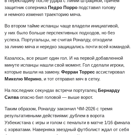
в перекладину после удара с линии штрафной, причем
защитник соперника
Педро Порро
подставил голову
и немного изменил траекторию мяча.
Во втором тайме испанцы чаще владели инициативой,
у них было больше перспективных подходов, но без
успеха. Португальцы, не считая Роналду, отходили
за линию мяча и нередко защищались почти всей командой.
Казалось, все решит один гол. И на первой добавленной
минуте испанцы нашли свой момент. Гол сделали игроки,
которые вышли на замену.
Ферран Торрес
ассистировал
Микелю Мерино
, и тот отправил мяч в сетку.
На последних секундах встречи португалец
Бернарду
Силва
опасно бил головой — выше ворот.
Таким образом, Роналду закончил ЧМ-2026 с тремя
результативными действиями: дублем в ворота
Узбекистана с игры и голом с пенальти в матче 1/16 финала
с хорватами. Наверняка звездный футболист ждал от себя