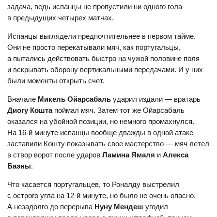
задача, ведь испанцы не пропустили ни одного гола
в предыдущих четырех матчах.
Испанцы выглядели предпочтительнее в первом тайме.
Они не просто перекатывали мяч, как португальцы,
а пытались действовать быстро на чужой половине поля
и вскрывать оборону вертикальными передачами. И у них
были моменты открыть счет.
Вначале
Микель Ойарсабаль
ударил издали — вратарь
Диогу Кошта
поймал мяч. Затем тот же Ойарсабаль
оказался на убойной позиции, но немного промахнулся.
На 16-й минуте испанцы вообще дважды в одной атаке
заставили Кошту показывать свое мастерство — мяч летел
в створ ворот после ударов
Ламина Ямаля
и
Алекса
Баэны
.
Что касается португальцев, то Роналду выстрелил
с острого угла на 12-й минуте, но было не очень опасно.
А незадолго до перерыва
Нуну Мендеш
угодил