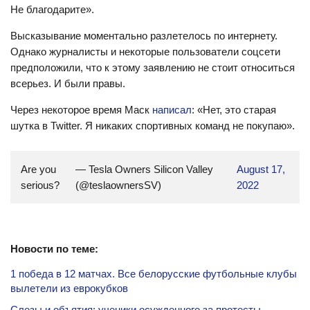
Не благодарите».
Высказывание моментально разлетелось по интернету.
Однако журналисты и некоторые пользователи соцсети
предположили, что к этому заявлению не стоит относиться
всерьез. И были правы.
Через некоторое время Маск
написал
: «Нет, это старая
шутка в Twitter. Я никаких спортивных команд не покупаю».
Are you
— Tesla Owners Silicon Valley
August 17,
serious?
(@teslaownersSV)
2022
Новости по теме:
1 победа в 12 матчах. Все белорусские футбольные клубы
вылетели из еврокубков
Слезы и объятия: ученики осужденного за протесты