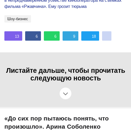
в непреднамеренном убийстве кинооператора на съемках
фильма «Ржавчина». Ему грозит тюрьма
шоу-бизнес
13
6
6
9
18
Листайте дальше, чтобы прочитать
следующую новость