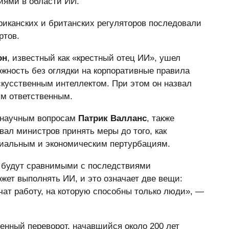
иями в области ИИ.
риканских и британских регуляторов последовали
ртов.
он
, известный как «крестный отец ИИ», ушел
ожность без оглядки на корпоративные правила
скусственным интеллектом. При этом он назвал
ям ответственным.
о научным вопросам
Патрик Валланс
, также
звал министров принять меры до того, как
циальным и экономическим пертурбациям.
 будут сравнимыми с последствиями
ет выполнять ИИ, и это означает две вещи:
чат работу, на которую способны только люди», —
нный переворот, начавшийся около 200 лет