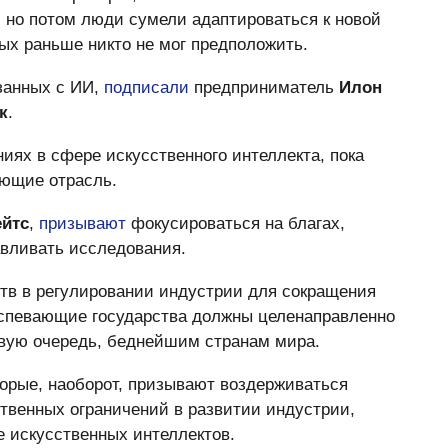
, но потом люди сумели адаптироваться к новой
ых раньше никто не мог предположить.
язанных с ИИ,
подписали
предприниматель
Илон
к
.
иях в сфере искусственного интеллекта, пока
ующие отрасль.
ейтс
,
призывают
фокусироваться на благах,
авливать исследования.
ств в регулировании индустрии для сокращения
реуспевающие государства должны целенаправленно
рвую очередь, беднейшим странам мира.
торые, наоборот, призывают воздерживаться
ственных ограничений в развитии индустрии,
е искусственных интеллектов.