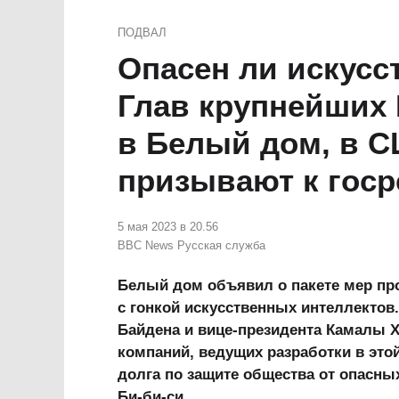
ПОДВАЛ
Опасен ли искусс
Глав крупнейших 
в Белый дом, в 
призывают к гос
5 мая 2023 в 20.56
BBC News Русская служба
Белый дом объявил о пакете мер пр
с гонкой искусственных интеллектов
Байдена и вице-президента Камалы Х
компаний, ведущих разработки в это
долга по защите общества от опасны
Би-би-си.