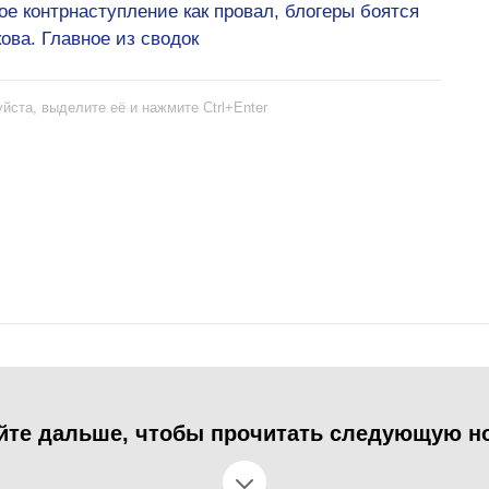
е контрнаступление как провал, блогеры боятся
ова. Главное из сводок
йста, выделите её и нажмите Ctrl+Enter
йте дальше, чтобы прочитать следующую н