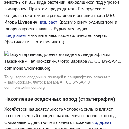
животных и 303 вида растений, находящихся под угрозой
вымирания. При этом председатель Белорусского
общества охотников и рыболовов и бывший глава МВД
Игорь Шуневич
называет
Красную книгу рудиментом, а
говоря о краснокнижных бурых медведях,
предлагает
«изымать некоторое количество зверя»
(фактически — отстреливать).
Табун тарпаноподобных лошадей в ландшафтном заказнике
«Налибокский». Фото: Варвара А., CC BY-SA 4.0,
commons.wikimedia.org
Накопление осадочных пород (стратиграфия)
Хозяйственная деятельность человека сильно влияет
на естественный процесс накопления осадочных пород.
Связанные с действиями людей отложения
содержат
новые минералы и типы горных пород — такие, как