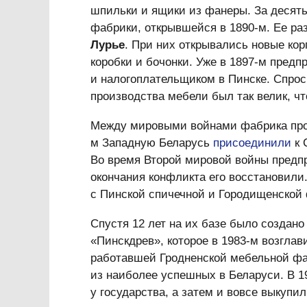
шпильки и ящики из фанеры. За десять
фабрики, открывшейся в 1890-м. Ее ра
Лурье
. При них открывались новые кор
коробки и бочонки. Уже в 1897-м пред
и налогоплательщиком в Пинске. Спрос
производства мебели был так велик, чт
Между мировыми войнами фабрика прод
м Западную Беларусь
присоединили
к 
Во время Второй мировой войны предп
окончания конфликта его восстановили
с Пинской спичечной и Городищенской
Спустя 12 лет на их базе было созда
«Пинскдрев», которое в 1983-м возгла
работавшей Гродненской мебельной фа
из наиболее успешных в Беларуси. В 1
у государства, а затем и вовсе выкупил