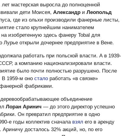
 лет мастерская выросла до полноценной
звивали дети Моисея,
Александр
и
Леопольд
пуса, где из ольхи производили фанерные листы,
приятие стало крупнейшим нанимателем
 на изобретенную здесь фанеру Tobal для
о Лурье открыли дочернее предприятие в Вене.
олжала работать при польской власти. А в 1939-
СССР, а компанию национализировали власти.
риятие было почти полностью разрушено. После
. В 1959-м оно
стало
работать «в связке»
 фанерной фабриками.
но деревообрабатывающее объединение
вил
Лоран Аринич
— до этого директор успешно
брики. Он превратил предприятие в одно
990-е годы коллектив сначала
взял
его в аренду
. Ариничу досталось 32% акций, но, по его