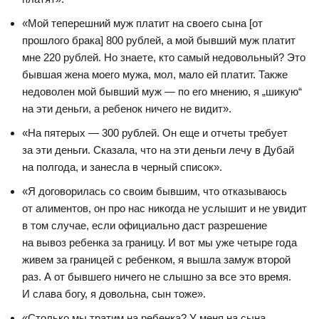
«Мой теперешний муж платит на своего сына [от
прошлого брака] 800 рублей, а мой бывший муж платит
мне 220 рублей. Но знаете, кто самый недовольный? Это
бывшая жена моего мужа, мол, мало ей платит. Также
недоволен мой бывший муж — по его мнению, я „шикую“
на эти деньги, а ребенок ничего не видит».
«На пятерых — 300 рублей. Он еще и отчеты требует
за эти деньги. Сказала, что на эти деньги лечу в Дубай
на полгода, и занесла в черный список».
«Я договорилась со своим бывшим, что отказываюсь
от алиментов, он про нас никогда не услышит и не увидит
в том случае, если официально даст разрешение
на вывоз ребенка за границу. И вот мы уже четыре года
живем за границей с ребенком, я вышла замуж второй
раз. А от бывшего ничего не слышно за все это время.
И слава богу, я довольна, сын тоже».
«Столько мы тратим на ребенка? У меня на сына