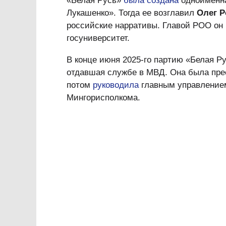
«Белая Русь»
была создана
одноименна
Лукашенко». Тогда ее возглавил
Олег 
российские нарративы. Главой РОО он 
госуниверситет.
В конце июня 2025-го партию «Белая Р
отдавшая службе в МВД. Она была прес
потом
руководила
главным управлением
Мингорисполкома.