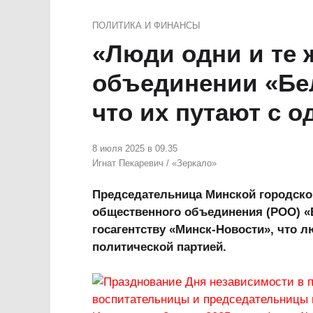
ПОЛИТИКА И ФИНАНСЫ
«Люди одни и те 
объединении «Бел
что их путают с 
8 июля 2025 в 09.35
Игнат Пекаревич
/
«Зеркало»
Председательница Минской городско
общественного объединения (РОО) «
госагентству «Минск-Новости», что л
политической партией.