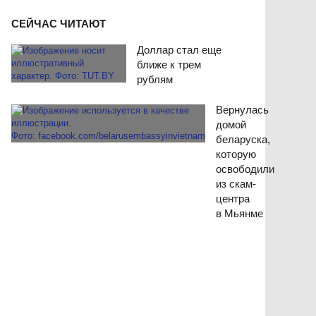
СЕЙЧАС ЧИТАЮТ
Доллар стал еще
ближе к трем
рублям
Вернулась
домой
беларуска,
которую
освободили
из скам-
центра
в Мьянме