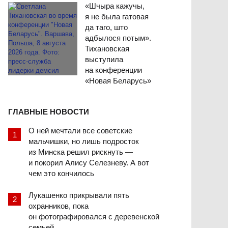
«Шчыра кажучы,
я не была гатовая
да таго, што
адбылося потым».
Тихановская
выступила
на конференции
«Новая Беларусь»
ГЛАВНЫЕ НОВОСТИ
О ней мечтали все советские
мальчишки, но лишь подросток
из Минска решил рискнуть —
и покорил Алису Селезневу. А вот
чем это кончилось
Лукашенко прикрывали пять
охранников, пока
он фотографировался с деревенской
семьей