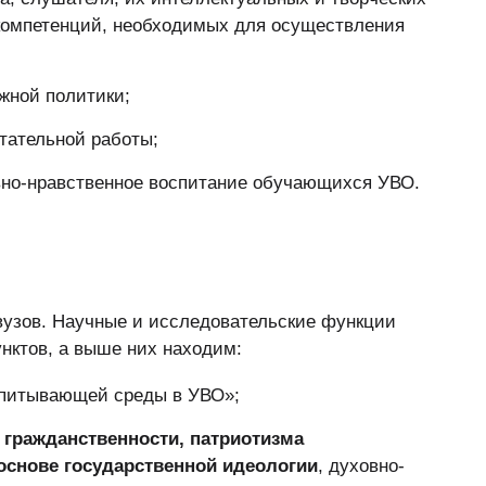
компетенций, необходимых для осуществления
жной политики;
тательной работы;
овно-нравственное воспитание обучающихся УВО.
вузов. Научные и исследовательские функции
унктов, а выше них находим:
спитывающей среды в УВО»;
О
гражданственности, патриотизма
основе государственной идеологии
, духовно-