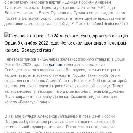
с секретарем Генсовета партии «Единая Россия» Андреем
Турчаком посещают Брестскую крепость, 27 июля 2022 года.
Во время визита в Брест Пушилина и Турчака сопровождал посол
России в Беларуси Борис Грызлов, а также другие представители
делегации самопровозглашенной ДНР. Фото: t.me/pushilindenis/2470
Перевозка танков Т-72А через железнодорожную станцию в Орше
9 октября 2022 года. По
данным
телеграм-канала «Live.
Сообщество железнодорожников Беларуси», осенью из страны
начали вывозить военную технику в Россию. Танки якобы были
отправлены в поселок Авило-Успенка Ростовской области, который
расположен очень близко к российско-украинской границе. Также
телеграм-канал утверждал, что далее вагоны с техникой должны
были направить в сторону Донецка. Скриншот видео телеграм-
канала «Беларускі гаюн»
В начале октября Александр Лукашенко и президент России
Владимир Путин договорились о развертывании совместной
региональной группировки войск. После этого на территорию
страны начало прибывать вооружение, а также российские