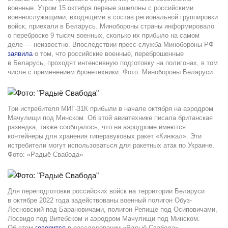
военные. Утром 15 октября первые эшелоны с российскими
военнослужащими, входящими в состав региональной группировки
войск, приехали в Беларусь. Минобороны страны информировало
о переброске 9 тысяч военных, сколько их прибыло на самом
деле — неизвестно. Впоследствии пресс-служба Минобороны РФ
заявила
о том, что российские военные, переброшенные
в Беларусь, проходят интенсивную подготовку на полигонах, в том
числе с применением бронетехники. Фото: Минобороны Беларуси
Три истребителя МИГ-31К прибыли в начале октября на аэродром
Мачулищи под Минском. Об этой авиатехнике писала британская
разведка, также сообщалось, что на аэродроме имеются
контейнеры для хранения гиперзвуковых ракет «Кинжал». Эти
истребители могут использоваться для ракетных атак по Украине.
Фото: «Радыё Свабода»
Для переподготовки российских войск на территории Беларуси
в октябре 2022 года задействованы военный полигон Обуз-
Лесновский под Барановичами, полигон Репище под Осиповичами,
Лосвидо под Витебском и аэродром Мачулищи под Минском.
Об этом
говорится
в расследовании «Радыё Свабода»,