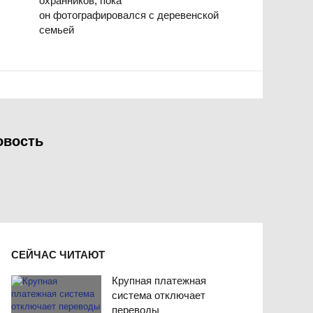
охранников, пока
он фотографировался с деревенской
семьей
овость