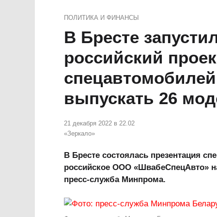
ПОЛИТИКА И ФИНАНСЫ
В Бресте запусти
российский проек
спецавтомобилей
выпускать 26 мод
21 декабря 2022 в 22.02
«Зеркало»
В Бресте состоялась презентация сп
российское ООО «ШвабеСпецАвто» н
пресс-служба Минпрома.