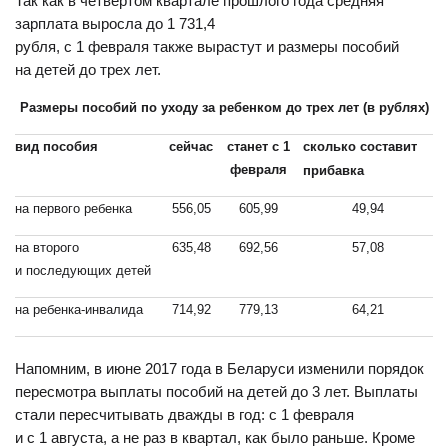
Так как в четвертом квартале прошлого года средняя
зарплата выросла до 1 731,4
рубля, с 1 февраля также вырастут и размеры пособий
на детей до трех лет.
Размеры пособий по уходу за ребенком до трех лет (в рублях)
вид пособия
сейчас
станет с 1
сколько составит
февраля
прибавка
на первого ребенка
556,05
605,99
49,94
на второго
635,48
692,56
57,08
и последующих детей
на ребенка-инвалида
714,92
779,13
64,21
Напомним, в июне 2017 года в Беларуси изменили порядок
пересмотра выплаты пособий на детей до 3 лет. Выплаты
стали пересчитывать дважды в год: с 1 февраля
и с 1 августа, а не раз в квартал, как было раньше. Кроме