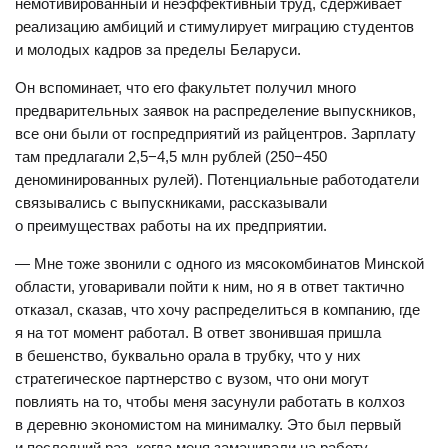
немотивированный и неэффективный труд, сдерживает
реализацию амбиций и стимулирует миграцию студентов
и молодых кадров за пределы Беларуси.
Он вспоминает, что его факультет получил много
предварительных заявок на распределение выпускников,
все они были от госпредприятий из райцентров. Зарплату
там предлагали 2,5−4,5 млн рублей (250−450
деноминированных рулей). Потенциальные работодатели
связывались с выпускниками, рассказывали
о преимуществах работы на их предприятии.
— Мне тоже звонили с одного из мясокомбинатов Минской
области, уговаривали пойти к ним, но я в ответ тактично
отказал, сказав, что хочу распределиться в компанию, где
я на тот момент работал. В ответ звонившая пришла
в бешенство, буквально орала в трубку, что у них
стратегическое партнерство с вузом, что они могут
повлиять на то, чтобы меня засунули работать в колхоз
в деревню экономистом на минималку. Это был первый
и последний раз, когда меня заманивали на работу