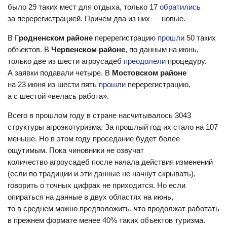
было 29 таких мест для отдыха, только 17
обратились
за перерегистрацией. Причем два из них — новые.
В Г
родненском районе
перерегистрацию
прошли
50 таких
объектов. В
Червенском районе
, по данным на июнь,
только две из шести агроусадеб
преодолели
процедуру.
А заявки подавали четыре. В
Мостовском районе
на 23 июня из шести пять
прошли
перерегистрацию,
а с шестой «велась работа».
Всего в прошлом году в стране насчитывалось 3043
структуры агроэкотуризма. За прошлый год их стало на 107
меньше. Но в этом году проседание будет более
ощутимым. Пока чиновники не озвучат
количество агроусадеб после начала действия изменений
(если по традиции и эти данные не начнут скрывать),
говорить о точных цифрах не приходится. Но если
опираться на данные в двух областях на июнь,
то в среднем можно предположить, что продолжат работать
в прежнем формате менее 40% таких объектов туризма.