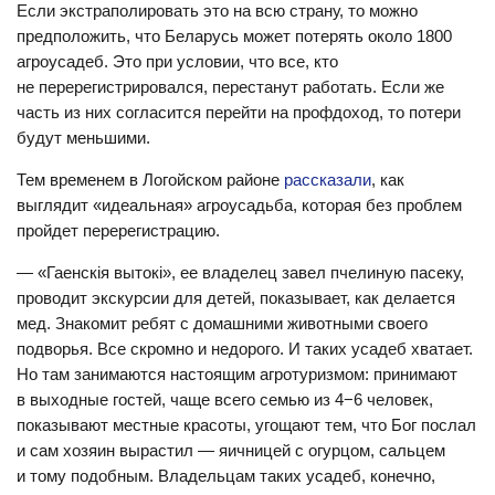
Если экстраполировать это на всю страну, то можно
предположить, что Беларусь может потерять около 1800
агроусадеб. Это при условии, что все, кто
не перерегистрировался, перестанут работать. Если же
часть из них согласится перейти на профдоход, то потери
будут меньшими.
Тем временем в Логойском районе
рассказали
, как
выглядит «идеальная» агроусадьба, которая без проблем
пройдет перерегистрацию.
— «Гаенскія вытокі», ее владелец завел пчелиную пасеку,
проводит экскурсии для детей, показывает, как делается
мед. Знакомит ребят с домашними животными своего
подворья. Все скромно и недорого. И таких усадеб хватает.
Но там занимаются настоящим агротуризмом: принимают
в выходные гостей, чаще всего семью из 4−6 человек,
показывают местные красоты, угощают тем, что Бог послал
и сам хозяин вырастил — яичницей с огурцом, сальцем
и тому подобным. Владельцам таких усадеб, конечно,