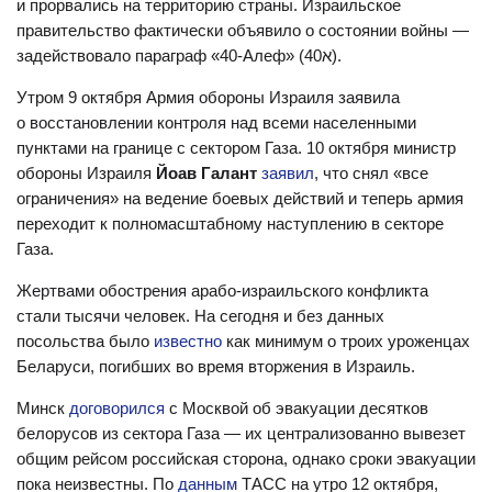
и прорвались на территорию страны. Израильское
правительство фактически объявило о состоянии войны —
задействовало параграф «40-Алеф» (40א).
Утром 9 октября Армия обороны Израиля заявила
о восстановлении контроля над всеми населенными
пунктами на границе с сектором Газа. 10 октября министр
обороны Израиля
Йоав Галант
заявил
, что снял «все
ограничения» на ведение боевых действий и теперь армия
переходит к полномасштабному наступлению в секторе
Газа.
Жертвами обострения арабо-израильского конфликта
стали тысячи человек. На сегодня и без данных
посольства было
известно
как минимум о троих уроженцах
Беларуси, погибших во время вторжения в Израиль.
Минск
договорился
с Москвой об эвакуации десятков
белорусов из сектора Газа — их централизованно вывезет
общим рейсом российская сторона, однако сроки эвакуации
пока неизвестны. По
данным
ТАСС на утро 12 октября,