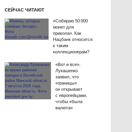
СЕЙЧАС ЧИТАЮТ
«Собираю 50 000
монет для
прикола». Как
Нацбанк относится
к таким
коллекционерам?
«Вот и все».
Лукашенко
заявил, что
«границы»
он открывает
с европейцами,
чтобы «была
валюта»