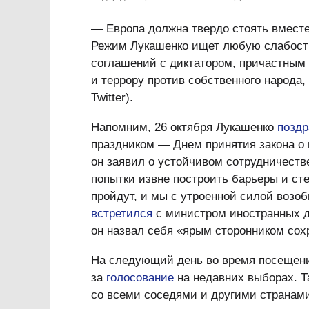
— Европа должна твердо стоять вместе
Режим Лукашенко ищет любую слабость
соглашений с диктатором, причастным
и террору против собственного народа
Twitter).
Напомним, 26 октября Лукашенко
позд
праздником — Днем принятия закона о 
он заявил о устойчивом сотрудничеств
попытки извне построить барьеры и ст
пройдут, и мы с утроенной силой возоб
встретился
с министром иностранных д
он назвал себя «ярым сторонником сох
На следующий день во время посещен
за
голосование
на недавних выборах. Т
со всеми соседями и другими странами