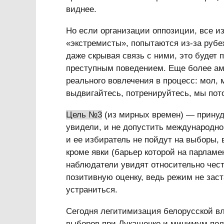
виднее.
Но если организации оппозиции, все и
«экстремисты», попытаются из-за рубе
даже скрывая связь с ними, это будет 
преступным поведением. Еще более ам
реального вовлечения в процесс: мол,
выдвигайтесь, потренируйтесь, мы пот
Цель №3
(из мирных времен) — принуд
увидели, и не допустить международн
и ее избиратель не пойдут на выборы,
кроме явки (барьер которой на парлам
наблюдатели увидят относительно чест
позитивную оценку, ведь режим не зас
устраниться.
Сегодня легитимизация белорусской вл
выборов при Лукашенко и минимум пол