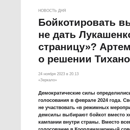
НОВОСТЬ ДНЯ
Бойкотировать в
не дать Лукашенк
страницу»? Арте
о решении Тихан
24 ноября 2023 в 20.13
«Зеркало»
Демократические силы определились
голосования в феврале 2024 года. С
не участвовать «в режимных мероприя
демсилы выбирают бойкот вместо хо
кампании внутри страны. Вместо всег
голосование в Координационный совет