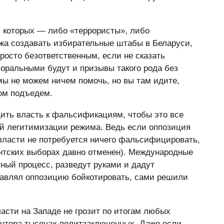
з которых — либо «террористы», либо
жа создавать избирательные штабы в Беларуси,
просто безответственным, если не сказать
оральными будут и призывы такого рода без
 мы не можем ничем помочь, но вы там идите,
ом подъедем.
ить власть к фальсификациям, чтобы это все
ой легитимизации режима. Ведь если оппозиция
 власти не потребуется ничего фальсифицировать,
ентских выборах давно отменен). Международные
ный процесс, разведут руками и дадут
тавлял оппозицию бойкотировать, сами решили
асти на Западе не грозит по итогам любых
утора тысячах политзаключенных. Даже если