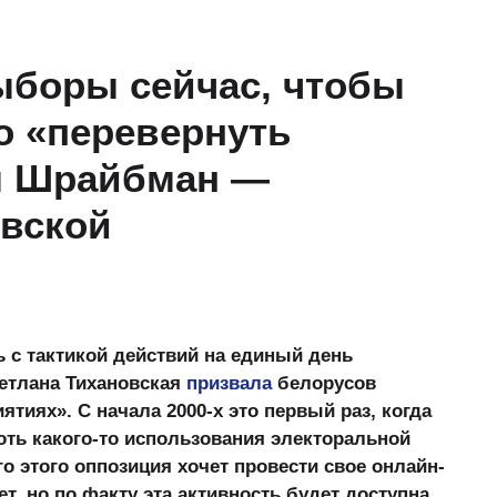
ыборы сейчас, чтобы
о «перевернуть
м Шрайбман —
овской
 с тактикой действий на единый день
ветлана Тихановская
призвала
белорусов
тиях». С начала 2000-х это первый раз, когда
ть какого-то использования электоральной
о этого оппозиция хочет провести свое онлайн-
, но по факту эта активность будет доступна