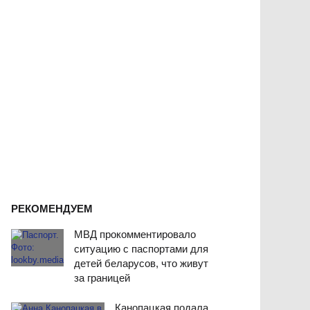
РЕКОМЕНДУЕМ
МВД прокомментировало
ситуацию с паспортами для
детей беларусов, что живут
за границей
Канопацкая подала