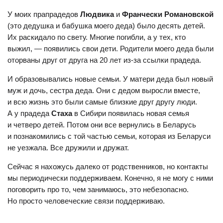
У моих прапрадедов
Людвика
и
Франчески Романовской
(это дедушка и бабушка моего деда) было десять детей.
Их раскидало по свету. Многие погибли, а у тех, кто
выжил, — появились свои дети. Родители моего деда были
оторваны друг от друга на 20 лет из-за ссылки прадеда.
И образовывались новые семьи. У матери деда был новый
муж и дочь, сестра деда. Они с дедом выросли вместе,
и всю жизнь это были самые близкие друг другу люди.
А у прадеда
Стаха
в Сибири появилась новая семья
и четверо детей. Потом они все вернулись в Беларусь
и познакомились с той частью семьи, которая из Беларуси
не уезжала. Все дружили и дружат.
Сейчас я нахожусь далеко от родственников, но контакты
мы периодически поддерживаем. Конечно, я не могу с ними
поговорить про то, чем занимаюсь, это небезопасно.
Но просто человеческие связи поддерживаю.