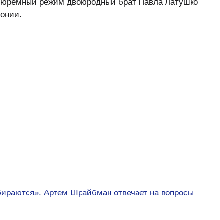
тюремный режим двоюродный брат Павла Латушко
лонии.
бираются». Артем Шрайбман отвечает на вопросы