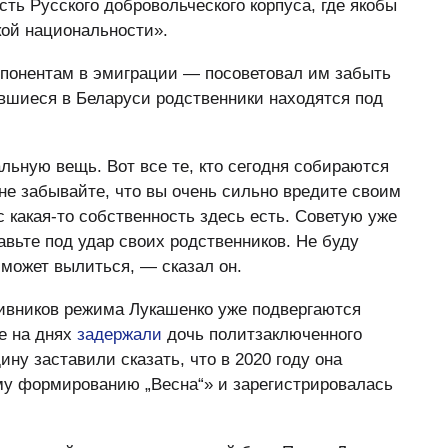
ть Русского добровольческого корпуса, где якобы
ой национальности».
ппонентам в эмиграции — посоветовал им забыть
авшиеся в Беларуси родственники находятся под
льную вещь. Вот все те, кто сегодня собираются
 не забывайте, что вы очень сильно вредите своим
с какая-то собственность здесь есть. Советую уже
тавьте под удар своих родственников. Не буду
 может вылиться, — сказал он.
ивников режима Лукашенко уже подвергаются
ве на днях
задержали
дочь политзаключенного
ну заставили сказать, что в 2020 году она
му формированию „Весна“» и зарегистрировалась