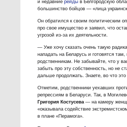
и недавние
рейды
в Белгородскую облас
большинство бойцов — «лица украинск
Он обратился к своим политическим о
про свое имущество и заявил, что ост
угрозой из-за их деятельности.
— Уже хочу сказать очень такую радика
нападать на Беларусь и готовятся там,
родственникам. Не забывайте, что у ва
забыть про эту собственность, но не с
дальше продолжать. Знаете, во что это
Отметим, родственники уехавших прот
репрессиям в Беларуси. Так, в Могиле
Григория Костусева
— на камеру женщи
«оказывала содействие экстремистско
в плане «Перамога».