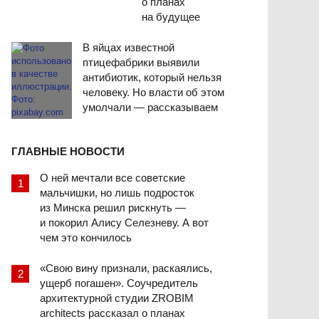
о планах
на будущее
В яйцах известной
птицефабрики выявили
антибиотик, который нельзя
человеку. Но власти об этом
умолчали — рассказываем
ГЛАВНЫЕ НОВОСТИ
О ней мечтали все советские
мальчишки, но лишь подросток
из Минска решил рискнуть —
и покорил Алису Селезневу. А вот
чем это кончилось
«Свою вину признали, раскаялись,
ущерб погашен». Соучредитель
архитектурной студии ZROBIM
architects рассказал о планах