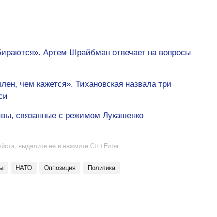
бираются». Артем Шрайбман отвечает на вопросы
лен, чем кажется». Тихановская назвала три
си
ивы, связанные с режимом Лукашенко
йста, выделите её и нажмите Ctrl+Enter
зы
НАТО
оппозиция
политика