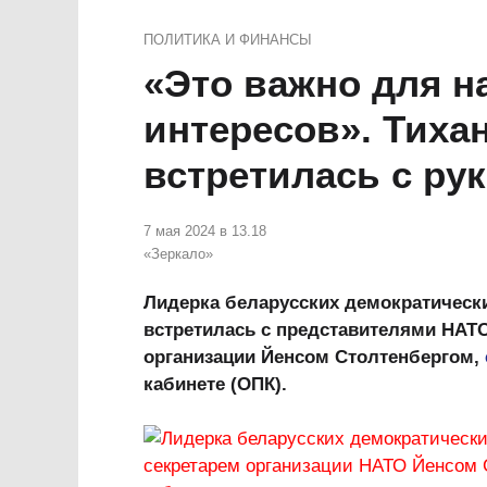
ПОЛИТИКА И ФИНАНСЫ
«Это важно для 
интересов». Тиха
встретилась с ру
7 мая 2024 в 13.18
«Зеркало»
Лидерка беларусских демократическ
встретилась с представителями НАТО
организации Йенсом Столтенбергом,
кабинете (ОПК).