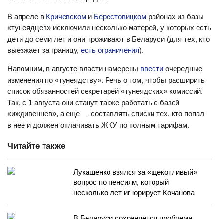
В апреле в
Кричевском
и
Берестовицком
районах из базы
«тунеядцев» исключили несколько матерей, у которых есть
дети до семи лет и они проживают в Беларуси (для тех, кто
выезжает за границу,
есть ограничения
).
Напомним, в августе власти намерены
ввести
очередные
изменения по «тунеядству». Речь о том, чтобы расширить
список обязанностей секретарей «тунеядских» комиссий.
Так, с 1 августа они станут также работать с базой
«иждивенцев», а еще — составлять списки тех, кто попал
в нее и должен оплачивать ЖКУ по полным тарифам.
Читайте также
Лукашенко взялся за «щекотливый»
вопрос по пенсиям, который
несколько лет игнорирует Кочанова
В Беларуси сохраняется проблема,