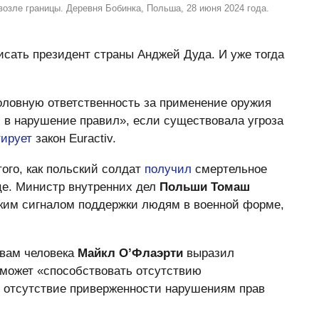
озле границы. Деревня Бобинка, Польша, 28 июня 2024 года.
сать президент страны Анджей Дуда. И уже тогда
оловную ответственность за применение оружия
 в нарушение правил», если существовала угроза
ирует
закон Euractiv.
того, как польский солдат
получил
смертельное
це. Министр внутренних дел
Польши Томаш
тким сигналом поддержки людям в военной форме,
авам человека
Майкл О’Флаэрти
выразил
т может «способствовать отсутствию
ь отсутствие приверженности нарушениям прав