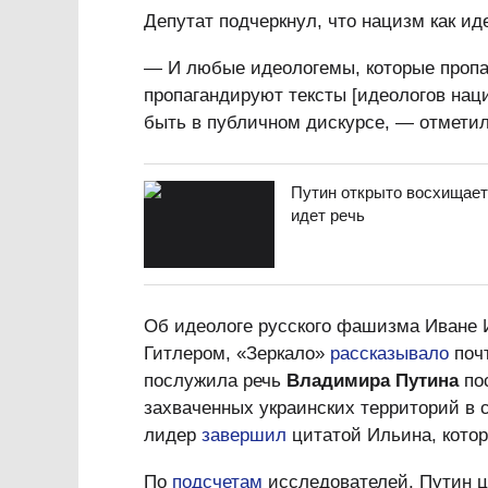
Депутат подчеркнул, что нацизм как и
— И любые идеологемы, которые пропаг
пропагандируют тексты [идеологов нац
быть в публичном дискурсе, — отмети
Путин открыто восхищает
идет речь
Об идеологе русского фашизма Иване 
Гитлером, «Зеркало»
рассказывало
почт
послужила речь
Владимира Путина
пос
захваченных украинских территорий в 
лидер
завершил
цитатой Ильина, котор
По
подсчетам
исследователей, Путин ц