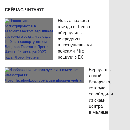
СЕЙЧАС ЧИТАЮТ
Новые правила
въезда в Шенген
обернулись
очередями
и пропущенными
рейсами. Что
решили в ЕС
Вернулась
домой
беларуска,
которую
освободили
из скам-
центра
в Мьянме