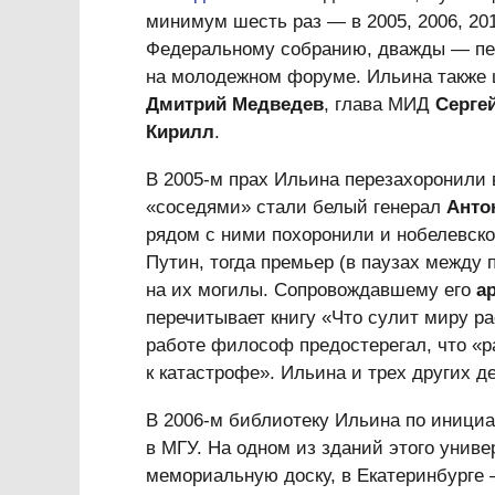
минимум шесть раз — в 2005, 2006, 201
Федеральному собранию, дважды — пер
на молодежном форуме. Ильина также 
Дмитрий Медведев
, глава МИД
Серге
Кирилл
.
В 2005-м прах Ильина перезахоронили 
«соседями» стали белый генерал
Анто
рядом с ними похоронили и нобелевск
Путин, тогда премьер (в паузах между
на их могилы. Сопровождавшему его
а
перечитывает книгу «Что сулит миру р
работе философ предостерегал, что «р
к катастрофе». Ильина и трех других д
В 2006-м библиотеку Ильина по инициа
в МГУ. На одном из зданий этого унив
мемориальную доску, в Екатеринбурге 