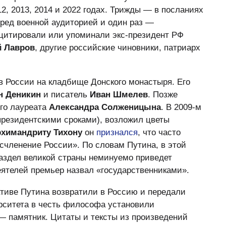
2, 2013, 2014 и 2022 годах. Трижды — в посланиях
ед военной аудиторией и один раз —
цитировали или упоминали экс-президент РФ
й Лавров
, другие российские чиновники, патриарх
в России на кладбище Донского монастыря. Его
н Деникин
и писатель
Иван Шмелев
. Позже
ого лауреата
Александра Солженицына
. В 2009-м
 президентскими сроками), возложил цветы
рхимандриту Тихону
он
признался
, что часто
асчленение России». По словам Путина, в этой
аздел великой страны неминуемо приведет
еятелей премьер назвал «государственниками».
тиве Путина возвратили в Россию и передали
ерситета в честь философа установили
— памятник. Цитаты и тексты из произведений