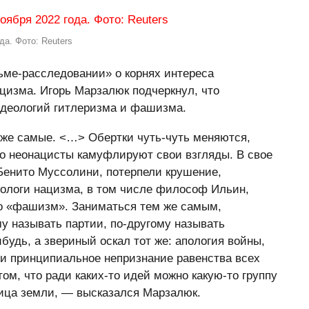
да. Фото: Reuters
ьме-расследовании» о корнях интереса
ацизма. Игорь Марзалюк подчеркнул, что
деологий гитлеризма и фашизма.
 же самые. <…> Обертки чуть-чуть меняются,
что неонацисты камуфлируют свои взгляды. В свое
 Бенито Муссолини, потерпели крушение,
деологи нацизма, в том числе философ Ильин,
во «фашизм». Заниматься тем же самым,
му называть партии, по-другому называть
будь, а звериный оскал тот же: апология войны,
 и принципиальное непризнание равенства всех
том, что ради каких-то идей можно какую-то группу
 лица земли, — высказался Марзалюк.