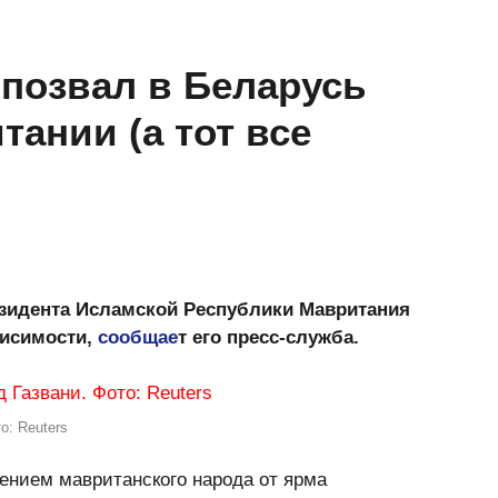
позвал в Беларусь
тании (а тот все
зидента Исламской Республики Мавритания
висимости,
сообщае
т его пресс-служба.
о: Reuters
дением мавританского народа от ярма