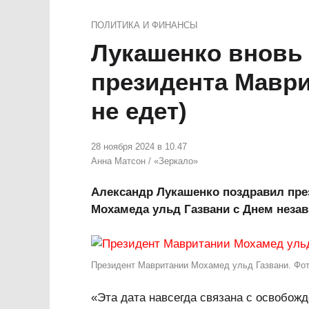
ПОЛИТИКА И ФИНАНСЫ
Лукашенко вновь 
президента Маври
не едет)
28 ноября 2024 в 10.47
Анна Матсон
/
«Зеркало»
Александр Лукашенко поздравил пре
Мохамеда ульд Газвани с Днем неза
Президент Мавритании Мохамед ульд Газвани. Фот
«Эта дата навсегда связана с освобож