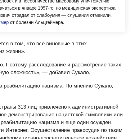
еловек и в пособничестве массовому уничтожению
чаться в январе 1997-го, но медицинская экспертиза
мович страдал от слабоумия — слушания отменили.
умер
от болезни Альцгеймера.
ся в том, что все виновные в этих
из жизни».
о. Поэтому расследование и рассмотрение таких
нную сложность», — добавил Сукало.
а реабилитацию нацизма. По мнению Сукало,
страны 313 лиц привлечено к административной
чное демонстрирование нацистской символики или
а реабилитацию нацизма и еще один осужден
и Интернет. Осуществление правосудия по таким
 информационно-просветительское воздействие