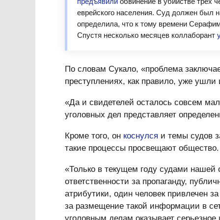
предъявили
обвинение в убийстве трех ч
еврейского населения. Суд должен был на
определила, что к тому времени Серафи
Спустя несколько месяцев коллаборант
По словам Сукало, «проблема заключает
преступлениях, как правило, уже ушли 
«Да и свидетелей осталось совсем мал
уголовных дел представляет определе
Кроме того, он
коснулся
и темы судов з
такие процессы просвещают общество.
«Только в текущем году судами нашей 
ответственности за пропаганду, публи
атрибутики, один человек привлечен з
за размещение такой информации в сет
уголовным делам оказывает серьезное