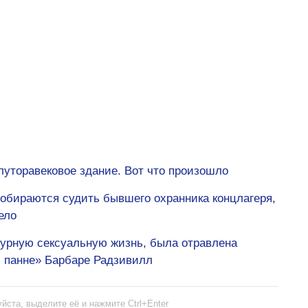
луторавековое здание. Вот что произошло
собираются судить бывшего охранника концлагеря,
ело
 бурную сексуальную жизнь, была отравлена
 панне» Барбаре Радзивилл
йста, выделите её и нажмите Ctrl+Enter