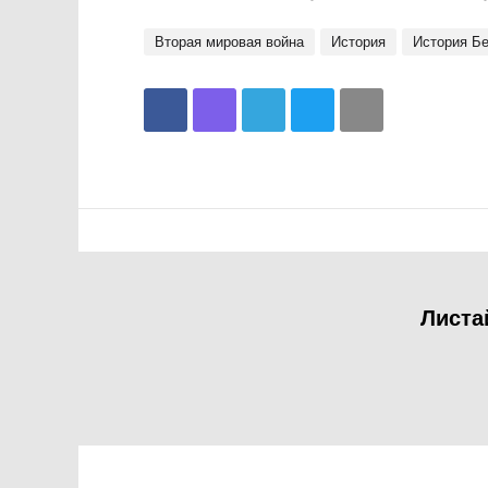
Вторая мировая война
история
история Б
Листа