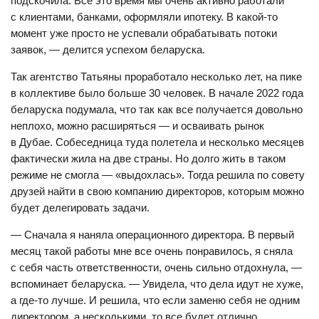
подскочила. Все это время мы очень активно работали
с клиентами, банками, оформляли ипотеку. В какой-то
момент уже просто не успевали обрабатывать потоки
заявок, — делится успехом беларуска.
Так агентство Татьяны проработало несколько лет, на пике
в коллективе было больше 30 человек. В начале 2022 года
беларуска подумала, что так как все получается довольно
неплохо, можно расширяться — и осваивать рынок
в Дубае. Собеседница туда полетела и несколько месяцев
фактически жила на две страны. Но долго жить в таком
режиме не смогла — «выдохлась». Тогда решила по совету
друзей найти в свою компанию директоров, которым можно
будет делегировать задачи.
— Сначала я наняла операционного директора. В первый
месяц такой работы мне все очень понравилось, я сняла
с себя часть ответственности, очень сильно отдохнула, —
вспоминает беларуска. — Увидела, что дела идут не хуже,
а где-то лучше. И решила, что если заменю себя не одним
директором, а несколькими, то все будет отлично.