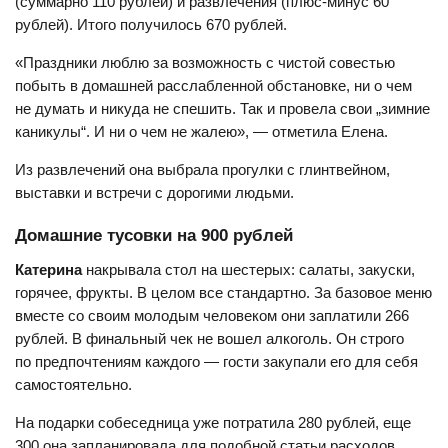
(суммарно 110 рублей) и развлечения (плюс-минус 60
рублей). Итого получилось 670 рублей.
«Праздники люблю за возможность с чистой совестью
побыть в домашней расслабленной обстановке, ни о чем
не думать и никуда не спешить. Так и провела свои „зимние
каникулы“. И ни о чем не жалею», — отметила Елена.
Из развлечений она выбрала прогулки с глинтвейном,
выставки и встречи с дорогими людьми.
Домашние тусовки на 900 рублей
Катерина
накрывала стол на шестерых: салаты, закуски,
горячее, фрукты. В целом все стандартно. За базовое меню
вместе со своим молодым человеком они заплатили 266
рублей. В финальный чек не вошел алкоголь. Он строго
по предпочтениям каждого — гости закупали его для себя
самостоятельно.
На подарки собеседница уже потратила 280 рублей, еще
300 она запланировала для подобной статьи расходов.