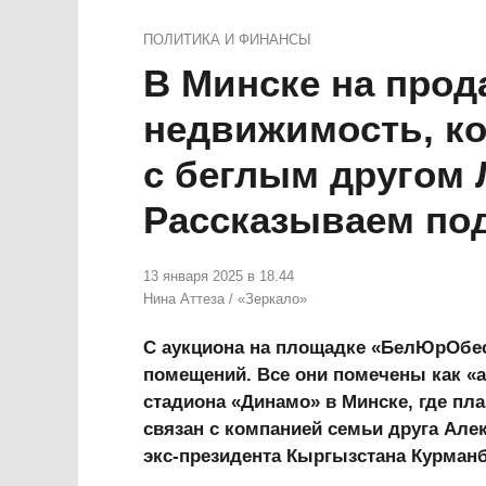
ПОЛИТИКА И ФИНАНСЫ
В Минске на про
недвижимость, ко
с беглым другом 
Рассказываем по
13 января 2025 в 18.44
Нина Аттеза
/
«Зеркало»
С аукциона на площадке «БелЮрОбе
помещений. Все они помечены как «а
стадиона «Динамо» в Минске, где пла
связан с компанией семьи друга Ал
экс-президента Кыргызстана Курманб