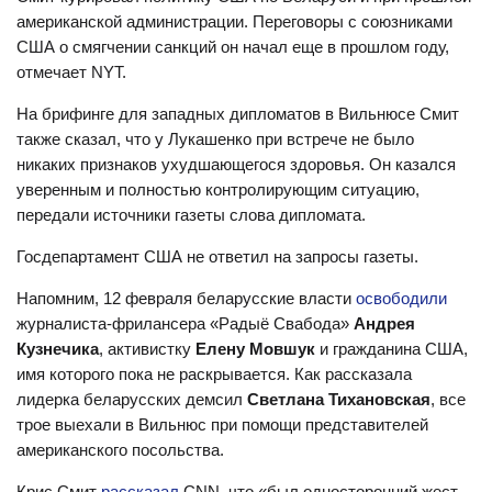
американской администрации. Переговоры с союзниками
США о смягчении санкций он начал еще в прошлом году,
отмечает NYT.
На брифинге для западных дипломатов в Вильнюсе Смит
также сказал, что у Лукашенко при встрече не было
никаких признаков ухудшающегося здоровья. Он казался
уверенным и полностью контролирующим ситуацию,
передали источники газеты слова дипломата.
Госдепартамент США не ответил на запросы газеты.
Напомним, 12 февраля беларусские власти
освободили
журналиста-фрилансера «Радыё Свабода»
Андрея
Кузнечика
, активистку
Елену Мовшук
и гражданина США,
имя которого пока не раскрывается. Как рассказала
лидерка беларусских демсил
Светлана Тихановская
, все
трое выехали в Вильнюс при помощи представителей
американского посольства.
Крис Смит
рассказал
CNN, что «был односторонний жест