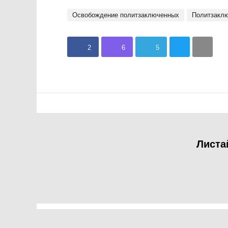
Освобождение политзаключенных
политзакл
2
6
5
Листа