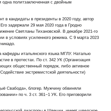
и одна политзаключенная с двойным
т в кандидаты в президенты в 2020 году, автор
Его задержали 29 мая 2020 года в Гродно
вижение Светланы Тихановской. В декабре 2021-го
нии в условиях усиленного режима. С 9 марта 2023
уникадо.
 кафедры итальянского языка МГЛУ. Наталью
астие в протестах. По ст. 342 УК (Организация
шающих общественный порядок, либо активное
К (Содействие экстремистской деятельности)
ыё Свабода», блогер. Мужчину обвиняли
вании» по ч. 3 ст. 361−1 УК. Его приговорили
еларусской диаспоры в Швеции, имеет шведское