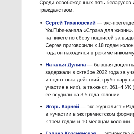
Среди освобожденных пять беларусов 
гражданством.
Сергей Тихановский
— экс-претенден
YouTube-канала «Страна для жизни». 
на пикете по сбору подписей за выд
Сергея приговорили к 18 годам коло
года он находился в режиме инкомм
Наталья Дулина
— бывшая доцентка
задержали в октябре 2022 года за уч
и подготовка действий, грубо нару
участие в них), а также ст. 361−4 У
ее осудили на 3,5 года колонии.
Игорь Карней
— экс-журналист «Рад
в «участии в экстремистском формиро
к трем годам и 10 месяцам колонии.
Галина Краснянская
— активистка б