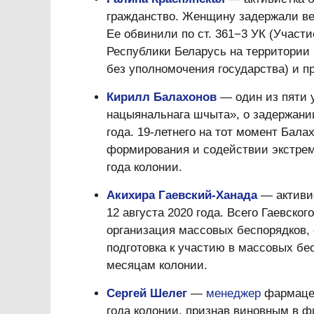
гражданство. Женщину задержали вес
Ее обвинили по ст. 361−3 УК (Участи
Республики Беларусь на территории 
без уполномочения государства) и пр
Кирилл Балахонов
— один из пяти у
нацыянальнага шчыта», о задержан
года. 19-летнего на тот момент Бал
формирования и содействии экстреми
года колонии.
Акихира Гаевский-Ханада
— активис
12 августа 2020 года. Всего Гаевско
организация массовых беспорядков,
подготовка к участию в массовых бес
месяцам колонии.
Сергей Шелег
—
менеджер
фармацев
года колонии, признав виновным в 