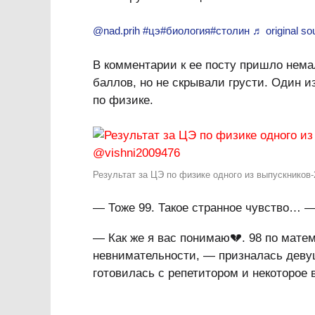
@nad.prih
#цэ
#биология
#столин
♬ original s
В комментарии к ее посту пришло нема
баллов, но не скрывали грусти. Один и
по физике.
Результат за ЦЭ по физике одного из выпускников-
— Тоже 99. Такое странное чувство… 
— Как же я вас понимаю💔. 98 по матем
невнимательности, — призналась деву
готовилась с репетитором и некоторое 