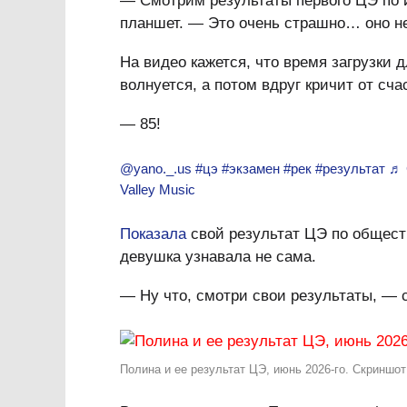
— Смотрим результаты первого ЦЭ по
планшет. — Это очень страшно… оно не г
На видео кажется, что время загрузки 
волнуется, а потом вдруг кричит от сча
— 85!
@yano._.us
#цэ
#экзамен
#рек
#результат
♬ 
Valley Music
Показала
свой результат ЦЭ по общес
девушка узнавала не сама.
— Ну что, смотри свои результаты, — 
Полина и ее результат ЦЭ, июнь 2026-го. Скриншот: