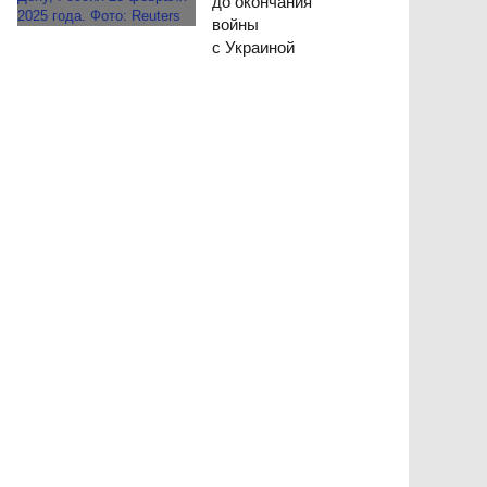
до окончания
войны
с Украиной