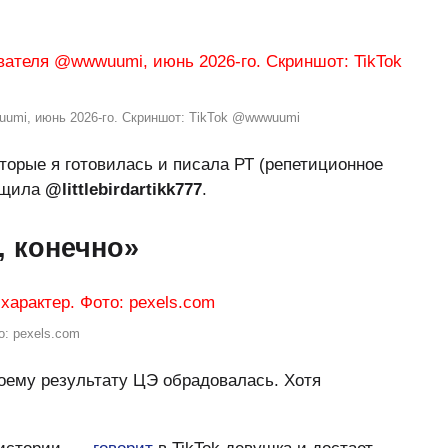
umi, июнь 2026-го. Скриншот: TikTok @wwwuumi
торые я готовилась и писала РТ (репетиционное
бщила
@littlebirdartikk777
.
, конечно»
: pexels.com
оему результату ЦЭ обрадовалась. Хотя