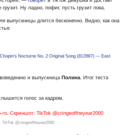
 истории, —
говорит
в TikTok девушка и достает
рузит. Ну ладно, пофиг, пусть грузит пока.
для выпускницы длится бесконечно. Видно, как она
стья:
Chopin’s Nocturne No. 2 Original Song (813987) — East
твоведению и выпускница
Полина
. Итог теста
слышится голос за кадром.
 TikTok @cringeoftheyear2000