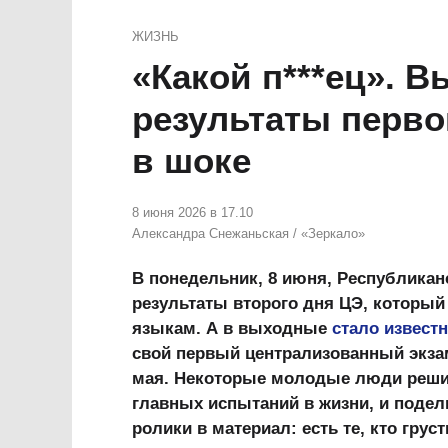
ЖИЗНЬ
«Какой п***ец». 
результаты перво
в шоке
8 июня 2026 в 17.10
Александра Снежаньская
/
«Зеркало»
В понедельник
, 8 июня, Республикан
результаты второго дня ЦЭ, который
языкам. А в выходные
стало извест
свой первый централизованный экза
мая. Некоторые молодые люди решили
главных испытаний в жизни, и подел
ролики в материал: есть те, кто грус