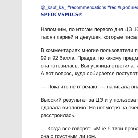
@_ksuf_ka_
#recommendations
#rec
#цэобще
𝗦𝗣𝗘𝗗𝗖𝗩𝗦𝗠𝗜𝗖𝗦®
Напомним, по итогам первого дня ЦЭ 
тысяч парней и девушек, которые писал
В комментариях многие пользователи п
99 и 92 балла. Правда, по какому пред
она готовилась. Выпускница ответила, 
А вот вопрос, куда собирается поступа
— Пока что не отвечаю, — написала он
Высокий результат за ЦЭ и у пользова
сдавала биологию. Но несмотря на очен
расстроилась.
— Когда все говорят: «Мне б твои проб
она с грустным лицом.