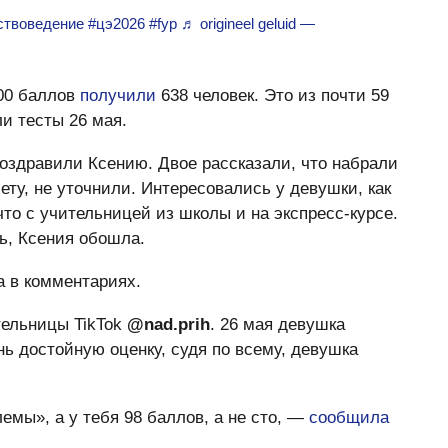
ствоведение
#цэ2026
#fyp
♬ origineel geluid —
100 баллов
получили
638 человек. Это из почти 59
и тесты 26 мая.
оздравили Ксению. Двое рассказали, что набрали
мету, не уточнили. Интересовались у девушки, как
что с учительницей из школы и на экспресс-курсе.
ть, Ксения обошла.
а в комментариях.
тельницы TikTok
@nad.prih
. 26 мая девушка
ь достойную оценку, судя по всему, девушка
лемы», а у тебя 98 баллов, а не сто, —
сообщила