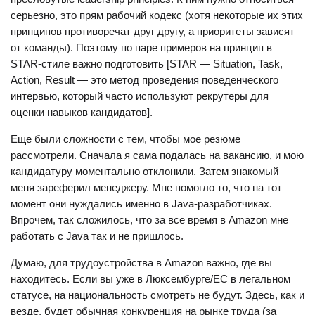
серьезно, это прям рабочий кодекс (хотя некоторые их этих
принципов противоречат друг другу, а приоритеты зависят
от команды). Поэтому по паре примеров на принцип в
STAR-стиле важно подготовить [STAR — Situation, Task,
Action, Result — это метод проведения поведенческого
интервью, который часто используют рекрутеры для
оценки навыков кандидатов].
Еще были сложности с тем, чтобы мое резюме
рассмотрели. Сначала я сама подалась на вакансию, и мою
кандидатуру моментально отклонили. Затем знакомый
меня зареферил менеджеру. Мне помогло то, что на тот
момент они нуждались именно в Java-разработчиках.
Впрочем, так сложилось, что за все время в Amazon мне
работать с Java так и не пришлось.
Думаю, для трудоустройства в Amazon важно, где вы
находитесь. Если вы уже в Люксембурге/ЕС в легальном
статусе, на национальность смотреть не будут. Здесь, как и
везде, будет обычная конкуренция на рынке труда (за