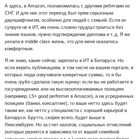
А здесь, в Amazon, познакомилась с другими ребятами из
СНГ. И для них этот переезд был прям серьезным
дауншифтингом, особенно для людей с семьей. Если их
супруги не в ИТ, им очень сложно трудоустроиться без
знания языков, нужно подтверждение диплома и т. д. Я же
уехала в middle class жизнь, что для меня оказалось
комфортным.
Я не знаю, какие сейчас зарплаты в ИТ в Беларуси. Но
если верить публикациям, в том числе на вашем портале, в
которых люди озвучивали конкретные суммы, то я бы
очень грубо сделала такую оценку: если вы не работаете в
госучреждениях или на высокооплачиваемых позициях
(например, L5+ good performer в Amazon), а на усредненных
позициях (банки, консалтинг), то ваше нетто здесь будет
таким же, как нетто у специалиста с хорошей карьерой в
Беларуси. Брутто, скорее всего, будет выше в
Люксембурге. Но за счет налогов, социальных отчислений
(которые разнятся в зависимости от вашей семейной
ситуации, уровня дохода и т. д.) нетто оказывается более