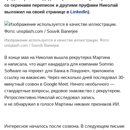
шести месяцев) представление в уполномоченные
органы неполных либо недостоверных сведений;
6.14. неисполнение, ненадлежащее или
несвоевременное исполнение должностным лицом
выраженного в установленной законодательством
форме требования должностного лица,
осуществляющего государственный контроль и (или)
надзор, предписания органа государственной
безопасности, представления органа государственной
охраны либо непринятие мер к устранению указанных
в них нарушений;
6.15. нарушение работником, являющимся
государственным должностным лицом, письменного
обязательства по соблюдению ограничений,
предусмотренных законодательством о борьбе
с коррупцией;
6.16. несоблюдение ограничений, связанных