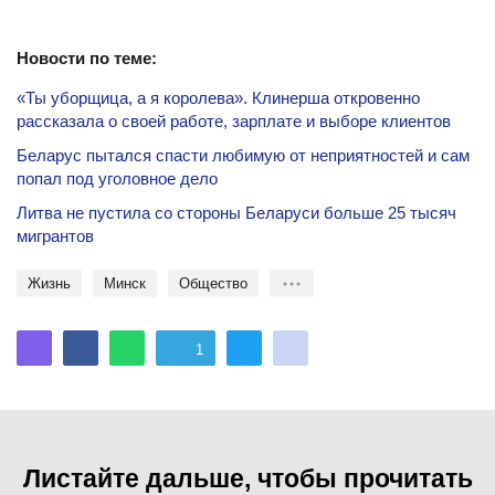
и материальные ценности, если эти действия
являются основанием для утраты доверия к нему
Новости по теме:
со стороны нанимателя;
«Ты уборщица, а я королева». Клинерша откровенно
6.5. совершение работником, выполняющим
рассказала о своей работе, зарплате и выборе клиентов
воспитательные функции, аморального проступка,
Беларус пытался спасти любимую от неприятностей и сам
несовместимого с продолжением данной работы;
попал под уголовное дело
6.6. направление работника по постановлению суда
Литва не пустила со стороны Беларуси больше 25 тысяч
в лечебно-трудовой профилакторий;
мигрантов
6.7. разглашение коммерческой тайны работником,
жизнь
Минск
общество
имеющим к ней доступ;
6.8. причинение в связи с исполнением трудовых
1
обязанностей государству, юридическим и (или)
физическим лицам имущественного ущерба,
установленного вступившим в законную силу
решением суда;
Листайте дальше, чтобы прочитать
6.9. сокрытие руководителем организации фактов