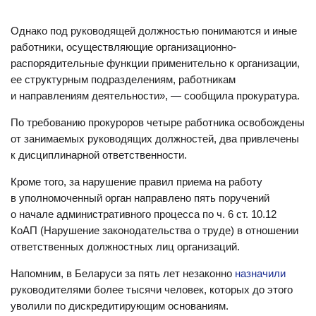
в законную силу приговором суда или
постановлением органа, в компетенцию которого
Однако под руководящей должностью понимаются и иные
входит наложение административного взыскания;
работники, осуществляющие организационно-
нарушение требований по охране труда, повлекшее
распорядительные функции применительно к организации,
увечье или смерть других работников;
ее структурным подразделениям, работникам
и направлениям деятельности», — сообщила прокуратура.
иное грубое нарушение работником трудовых
обязанностей, признаваемое таковым
По требованию прокуроров четыре работника освобождены
в соответствии с настоящим Декретом и иными
от занимаемых руководящих должностей, два привлечены
законодательными актами;
к дисциплинарной ответственности.
6.3. вступление в законную силу приговора суда,
Кроме того, за нарушение правил приема на работу
которым работник осужден к наказанию,
в уполномоченный орган направлено пять поручений
исключающему продолжение работы, или судебного
о начале административного процесса по ч. 6 ст. 10.12
постановления о трудоустройстве работника,
КоАП (Нарушение законодательства о труде) в отношении
обязанного возмещать расходы, затраченные
ответственных должностных лиц организаций.
государством на содержание детей, находящихся
на государственном обеспечении;
Напомним, в Беларуси за пять лет незаконно
назначили
руководителями более тысячи человек, которых до этого
6.4. совершение виновных действий работником,
уволили по дискредитирующим основаниям.
непосредственно обслуживающим денежные