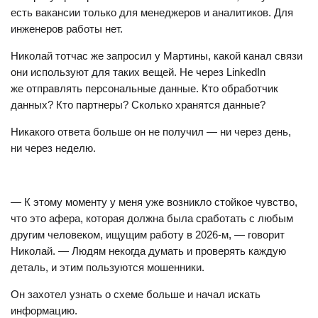
неполных либо недостоверных сведений;
6.23. наличие у государственного служащего
непогашенной или неснятой судимости;
6.24. виновные деяния, которые в соответствии
с законодательными актами о прохождении военной
службы, службы в органах внутренних дел,
Следственном комитете, Государственном комитете
судебных экспертиз, органах и подразделениях
по чрезвычайным ситуациям и органах финансовых
расследований Комитета государственного контроля
явились основанием для увольнения с военной
службы (службы).