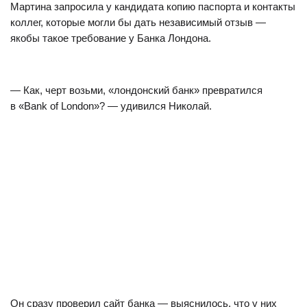
с государственной службой;
6.17. разглашение государственным служащим
сведений, составляющих государственные секреты;
6.18. грубое нарушение государственным служащим
должностных обязанностей;
6.19. совершение проступка, несовместимого
с нахождением на государственной службе;
6.20. лишение судом государственного служащего
права занимать государственную должность в течение
определенного времени;
6.21. представление государственным служащим
заведомо недостоверных сведений, необходимых для
занятия государственной должности;
6.22. непредставление государственным служащим
декларации о доходах и имуществе или умышленное
внесение в декларацию о доходах и имуществе