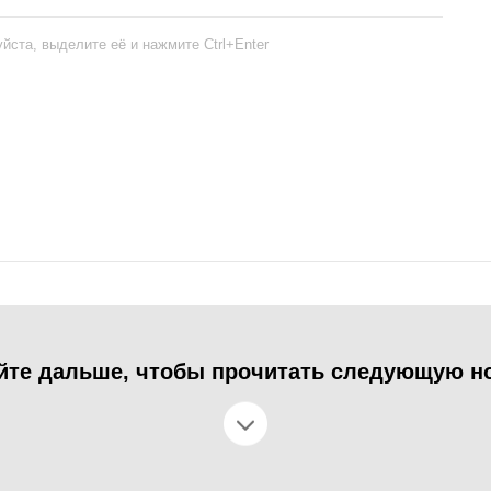
йста, выделите её и нажмите Ctrl+Enter
йте дальше, чтобы прочитать следующую н