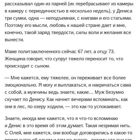
рассказывал один из парней (их перебрасывают из камеры
в камеру с периодичностью в несколько недель), у Дениса
три сумки, одна — неподъемная, с книгами и его статьями.
Поэтому его мысли, любовь к нашей стране дает и мне,
конечно, такой заряд твердости, силы воли и желания все
вынести.
Маме политзаключенного сейчас 67 лет, а отцу 73.
Женщина говорит, что супруг тяжело переносит то, что
происходит с сыном.
— Мне кажется, ему тяжелее, он переживает все более
эмоционально. Я могу и выплакаться, и накричаться сама
с собой, а мужчины ведь знаете, какие… Муж безумно
скучает по Денису. Как начнет вечерами вспоминать, как
они в лес, по озеру ходили, — это как-то успокаивает.
Знаете, иногда мне кажется, что я что-то вспоминаю
и Денис в это время об этом думает. Такая незримая нить.
С Олей, мне кажется, они вообще договорились в какое-то
время суток об одном и том же думать, потому что они как