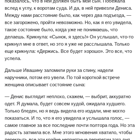
показалось, что в ней должен быть мой сын. Побежала
вслед к углу, к воротам суда. И да, в ней привезли Дениса.
Между нами расстояние было, как через два подъезда, —
все загорожено, пройти невозможно. Но, как я его увидела,
такое состояние было, когда уже не понимаешь, что
делаешь. Крикнула: «Сынок, я здесь!» Он услышал, что-то
крикнул мне в ответ, но это я уже не расслышала. Только
еще крикнула: «Держись. Все будет хорошо». Это все, что
успела.
Дальше Ивашину заломили руки за спину, надели
наручники, потом его увели. По той короткой встрече
женщина описывает состояние сына:
— Денис выглядит неплохо, скажем, — выбрит, аккуратно
одет. Я думала, будет совсем худой, ожидала худшего.
Только бледен, но я ведь видела его издали, мне могло
показаться. И то, что я его увидела и услышала голос, —
самое главное за все последние почти полтора года. Но эта
радость затмила все. Мне этого мгновения хватило, чтобы
перекрыть все эти крайне неприятные перипетии того дня.