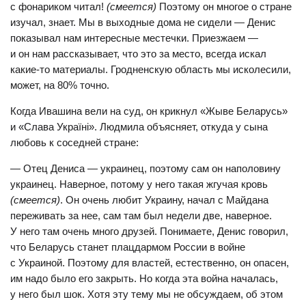
с фонариком читал!
(смеется)
Поэтому он многое о стране
изучал, знает. Мы в выходные дома не сидели — Денис
показывал нам интересные местечки. Приезжаем —
и он нам рассказывает, что это за место, всегда искал
какие-то материалы. Гродненскую область мы исколесили,
может, на 80% точно.
Когда Ивашина вели на суд, он крикнул «Жыве Беларусь»
и «Слава Україні». Людмила объясняет, откуда у сына
любовь к соседней стране:
— Отец Дениса — украинец, поэтому сам он наполовину
украинец. Наверное, потому у него такая жгучая кровь
(смеется)
. Он очень любит Украину, начал с Майдана
переживать за нее, сам там был недели две, наверное.
У него там очень много друзей. Понимаете, Денис говорил,
что Беларусь станет плацдармом России в войне
с Украиной. Поэтому для властей, естественно, он опасен,
им надо было его закрыть. Но когда эта война началась,
у него был шок. Хотя эту тему мы не обсуждаем, об этом