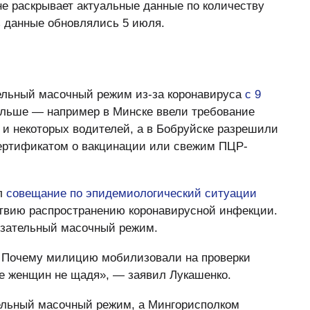
не раскрывает актуальные данные по количеству
 данные обновлялись 5 июля.
ельный масочный режим из-за коронавируса
с 9
альше — например в Минске ввели требование
 и некоторых водителей, а в Бобруйске разрешили
сертификатом о вакцинации или свежим ПЦР-
ел
совещание по эпидемиологический ситуации
твию распространению коронавирусной инфекции.
язательный масочный режим.
? Почему милицию мобилизовали на проверки
же женщин не щадя», — заявил Лукашенко.
льный масочный режим, а Мингорисполком