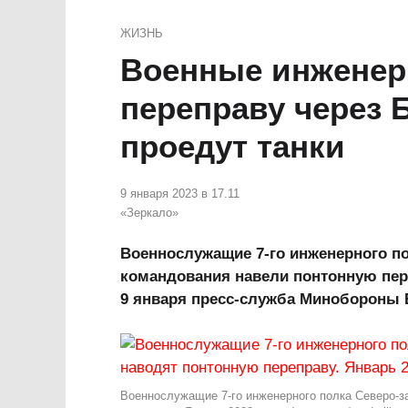
ЖИЗНЬ
Военные инженер
переправу через 
проедут танки
9 января 2023 в 17.11
«Зеркало»
Военнослужащие 7‑го инженерного по
командования навели понтонную пере
9 января пресс-служба Минобороны 
Военнослужащие 7‑го инженерного полка Северо-з