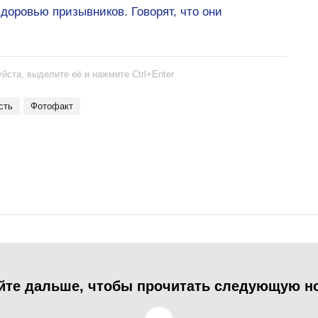
доровью призывников. Говорят, что они
йста, выделите её и нажмите Ctrl+Enter
сть
Фотофакт
йте дальше, чтобы прочитать следующую н