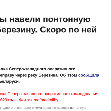
ы навели понтонную
Березину. Скоро по ней
лка Северо-западного оперативного
праву через реку Березина. Об этом
сообщила
Беларуси.
ападного оперативного командования наводят понтонную